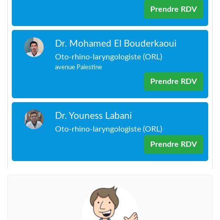
Prendre RDV
Dr. Mohamed El Bouderkaoui
Oto-rhino-laryngologiste (ORL)
avenue Palestine
Prendre RDV
Dr. Youness Labani
Oto-rhino-laryngologiste (ORL)
Prendre RDV