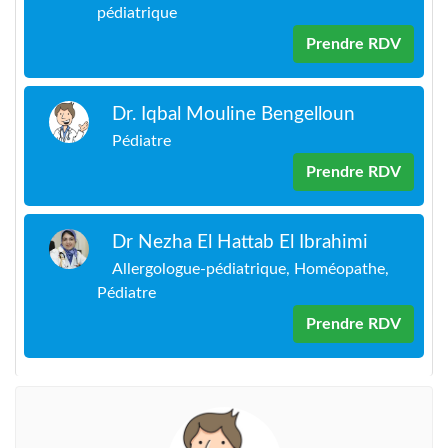
pédiatrique
Prendre RDV
Dr. Iqbal Mouline Bengelloun
Pédiatre
Prendre RDV
Dr Nezha El Hattab El Ibrahimi
Allergologue-pédiatrique, Homéopathe,
Pédiatre
Prendre RDV