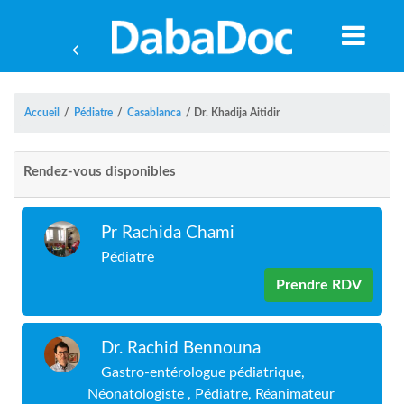
Accueil
/
Pédiatre
/
Casablanca
/
Dr. Khadija Aitidir
Rendez-vous disponibles
Pr Rachida Chami
Pédiatre
Prendre RDV
Dr. Rachid Bennouna
A
Gastro-entérologue pédiatrique,
Néonatologiste , Pédiatre, Réanimateur