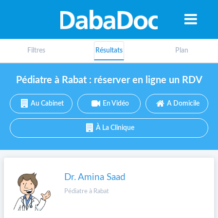
Filtres
Résultats
Plan
Pédiatre à Rabat : réserver en ligne un RDV
Au Cabinet
En Vidéo
A Domicile
À La Clinique
Dr. Amina Saad
Pédiatre à Rabat
A