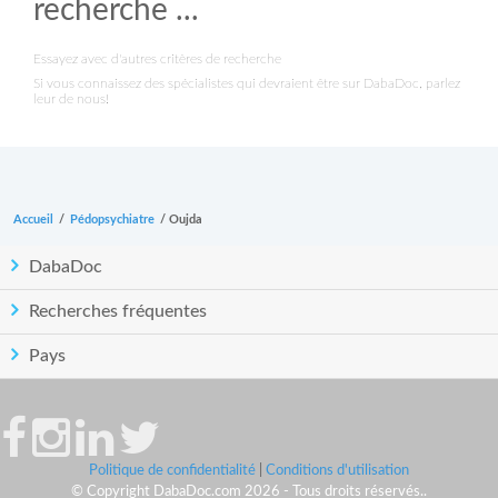
recherche ...
Essayez avec d'autres critères de recherche
Si vous connaissez des spécialistes qui devraient être sur DabaDoc, parlez
leur de nous!
Accueil
/
Pédopsychiatre
/
Oujda
DabaDoc
Recherches fréquentes
Pays
Politique de confidentialité
|
Conditions d'utilisation
© Copyright DabaDoc.com 2026 - Tous droits réservés..