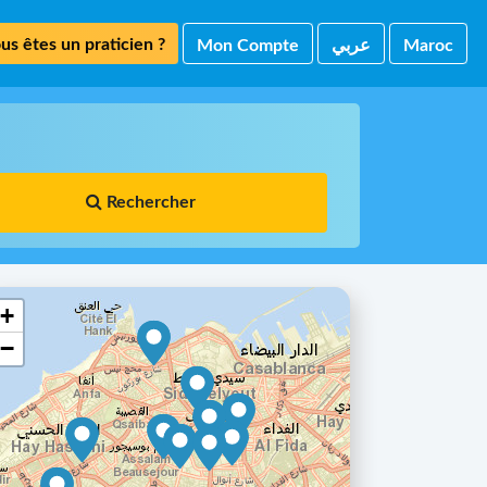
us êtes un praticien ?
Mon Compte
ﻋﺮﺑﻲ
Maroc
Rechercher
+
−