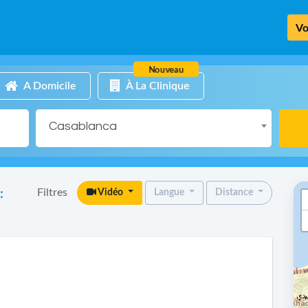
Vo
Nouveau
A Domicile
À La Clinique
Casablanca
Filtres
:
Vidéo
Langue
Distance