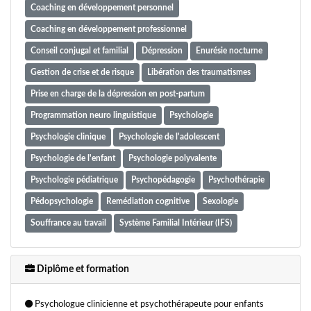
Coaching en développement personnel
Coaching en développement professionnel
Conseil conjugal et familial
Dépression
Enurésie nocturne
Gestion de crise et de risque
Libération des traumatismes
Prise en charge de la dépression en post-partum
Programmation neuro linguistique
Psychologie
Psychologie clinique
Psychologie de l'adolescent
Psychologie de l'enfant
Psychologie polyvalente
Psychologie pédiatrique
Psychopédagogie
Psychothérapie
Pédopsychologie
Remédiation cognitive
Sexologie
Souffrance au travail
Système Familial Intérieur (IFS)
Tabacologie
Thérapie analytique
Thérapie cognitive et comportementale (CBT)
Diplôme et formation
Thérapie cognitive et comportementale (TCC)
Psychologue clinicienne et psychothérapeute pour enfants
Thérapie d'acceptation et d'engagement (ACT)