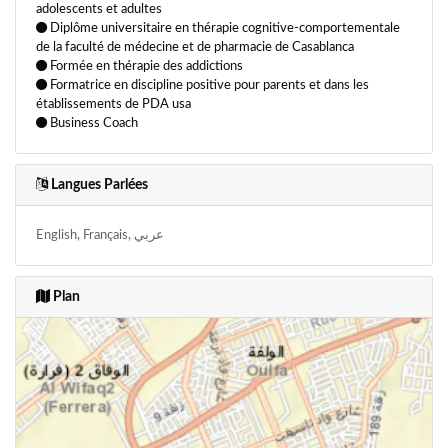
adolescents et adultes
Diplôme universitaire en thérapie cognitive-comportementale
Thérapie de couple
Thérapie familiale
de la faculté de médecine et de pharmacie de Casablanca
Thérapie psycho-émotionnelle
Thérapie troubles anxieux
Formée en thérapie des addictions
Formatrice en discipline positive pour parents et dans les
Thérapies brèves
Troubles du comportement alimentaire
établissements de PDA usa
Troubles du sommeil
Troubles obsessionnels compulsifs (TOC)
Business Coach
Langues Parlées
English, Français, عربي
Plan