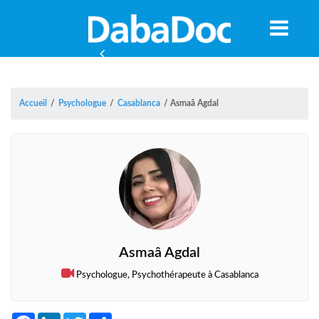
Accueil
/
Psychologue
/
Casablanca
/
Asmaâ Agdal
Asmaâ Agdal
Psychologue, Psychothérapeute à Casablanca
A
Facebook
LinkedIn
Twitter
Share