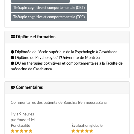
Thérapie cognitive et comportementale (CBT)
Thérapie cognitive et comportementale (TCC)
Thérapie d'orientation psychanalytique
Thérapie de couple
Thérapie psycho-émotionnelle
Thérapie troubles anxieux
Diplôme et formation
Thérapies brèves
Trouble bipolaire
Diplômée de l'école supérieur de la Psychologie à Casablanca
Trouble du déficit d'attention
Troubles de la personnalité
Diplôme de Psychologie à l'Université de Montréal
DU en thérapies cognitives et comportementales a la Faculté de
Troubles du comportement alimentaire
Troubles du sommeil
médecine de Casablanca
Troubles obsessionnels compulsifs (TOC)
Commentaires
Commentaires des patients de Bouchra Benmoussa Zahar
il y a 9 heures
par Youssef M
Ponctualité
Évaluation globale