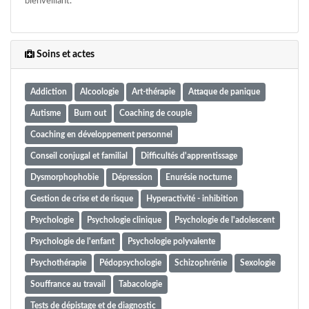
bienveillant.
Soins et actes
Addiction
Alcoologie
Art-thérapie
Attaque de panique
Autisme
Burn out
Coaching de couple
Coaching en développement personnel
Conseil conjugal et familial
Difficultés d'apprentissage
Dysmorphophobie
Dépression
Enurésie nocturne
Gestion de crise et de risque
Hyperactivité - inhibition
Psychologie
Psychologie clinique
Psychologie de l'adolescent
Psychologie de l'enfant
Psychologie polyvalente
Psychothérapie
Pédopsychologie
Schizophrénie
Sexologie
Souffrance au travail
Tabacologie
Tests de dépistage et de diagnostic