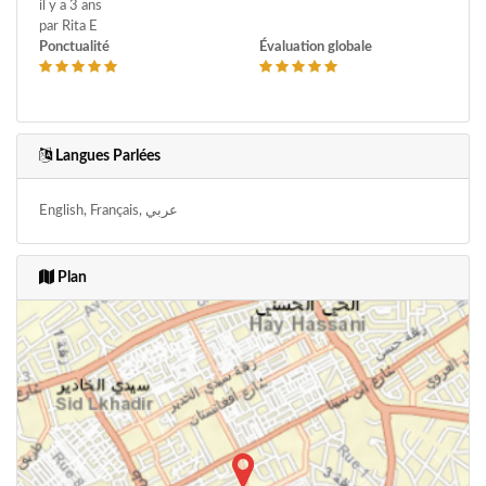
il y a 3 ans
par Rita E
Ponctualité
Évaluation globale
Langues Parlées
English, Français, عربي
Plan