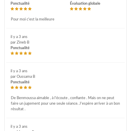
Ponctualité
Évaluation globale
Pour moi c'est la meilleure
il y a 3 ans
par Zineb B
Ponctualité
il y a 3 ans
par Oussama B
Ponctualité
De Benmoussa aimable , à l’écoute , confiante . Mais on ne peut
faire un jugement pour une seule séance. J’espère arriver à un bon
résultat .
il y a 3 ans