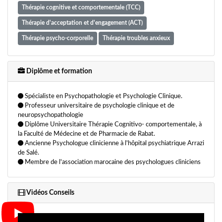
Thérapie cognitive et comportementale (TCC)
Thérapie d'acceptation et d'engagement (ACT)
Thérapie psycho-corporelle
Thérapie troubles anxieux
Thérapies brèves
Trouble bipolaire
Trouble du déficit d'attention
Troubles de la personnalité
Diplôme et formation
Troubles du comportement alimentaire
Troubles du sommeil
Spécialiste en Psychopathologie et Psychologie Clinique.
Troubles obsessionnels compulsifs (TOC)
Professeur universitaire de psychologie clinique et de
neuropsychopathologie
Diplôme Universitaire Thérapie Cognitivo- comportementale, à
la Faculté de Médecine et de Pharmacie de Rabat.
Ancienne Psychologue clinicienne à l'hôpital psychiatrique Arrazi
de Salé.
Membre de l'association marocaine des psychologues cliniciens
Vidéos Conseils