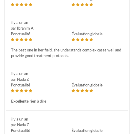
il y a un an
par Ibrahim A
Ponctualité
Évaluation globale
The best one in her field, she understands complex cases well and
provide good treatment protocols.
il y a un an
par Nada Z
Ponctualité
Évaluation globale
Excellente rien à dire
il y a un an
par Nada Z
Ponctualité
Évaluation globale