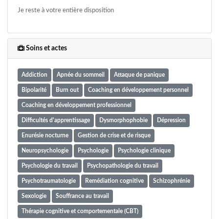
Je reste à votre entière disposition
Soins et actes
Addiction
Apnée du sommeil
Attaque de panique
Bipolarité
Burn out
Coaching en développement personnel
Coaching en développement professionnel
Difficultés d'apprentissage
Dysmorphophobie
Dépression
Enurésie nocturne
Gestion de crise et de risque
Neuropsychologie
Psychologie
Psychologie clinique
Psychologie du travail
Psychopathologie du travail
Psychotraumatologie
Remédiation cognitive
Schizophrénie
Sexologie
Souffrance au travail
Thérapie cognitive et comportementale (CBT)