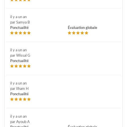
il y a un an
par Samya B
Ponctualité
Évaluation globale
il y a un an
par Wissal G
Ponctualité
il y a un an
par Ilham H
Ponctualité
il y a un an
par Ayoub A