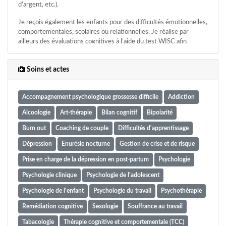
d’argent, etc.).
Je reçois également les enfants pour des difficultés émotionnelles,
comportementales, scolaires ou relationnelles. Je réalise par
ailleurs des évaluations cognitives à l’aide du test WISC afin
d’identifier leurs forces, leurs difficultés et leurs besoins
spécifiques.
Soins et actes
Consultations à Casablanca – Sur rendez-vous.
Accompagnement psychologique grossesse difficile
Addiction
Alcoologie
Art-thérapie
Bilan cognitif
Bipolarité
Burn out
Coaching de couple
Difficultés d'apprentissage
Dépression
Enurésie nocturne
Gestion de crise et de risque
Prise en charge de la dépression en post-partum
Psychologie
Psychologie clinique
Psychologie de l'adolescent
Psychologie de l'enfant
Psychologie du travail
Psychothérapie
Remédiation cognitive
Sexologie
Souffrance au travail
Tabacologie
Thérapie cognitive et comportementale (TCC)