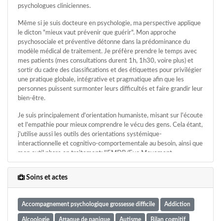
psychologues cliniciennes.
Même si je suis docteure en psychologie, ma perspective applique
le dicton "mieux vaut prévenir que guérir". Mon approche
psychosociale et préventive détonne dans la prédominance du
modèle médical de traitement. Je préfère prendre le temps avec
mes patients (mes consultations durent 1h, 1h30, voire plus) et
sortir du cadre des classifications et des étiquettes pour privilégier
une pratique globale, intégrative et pragmatique afin que les
personnes puissent surmonter leurs difficultés et faire grandir leur
bien-être.
Je suis principalement d'orientation humaniste, misant sur l'écoute
et l'empathie pour mieux comprendre le vécu des gens. Cela étant,
j'utilise aussi les outils des orientations systémique-
interactionnelle et cognitivo-comportementale au besoin, ainsi que
mon outil phare en traitement: l'EMDR (Eye Movement
Desensitization Reprocessing).
Soins et actes
Au cabinet ou en ligne, je porte toujours les valeurs d'éthique,
d'autonomisation, de bienveillance, de respect et d'écoute.
Accompagnement psychologique grossesse difficile
Addiction
Bienvenue à vous, Welcome, Bienvenidos!
Alcoologie
Attaque de panique
Autisme
Bilan cognitif