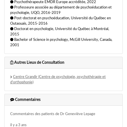
Psychothérapeute EMDR Europe accréditée, 2022
Système Familial Intérieur (IFS)
Professeure associée au département de psychoéducation et
psychologie, UQO, 2016-2019
Thérapie cognitive et comportementale (CBT)
Post-doctorat en psychoéducation, Université du Québec en
Thérapie cognitive et comportementale (TCC)
Outaouais, 2015-2016
Doctorat en psychologie, Université du Québec à Montréal,
Thérapie d'acceptation et d'engagement (ACT)
2015
Thérapie de couple
Thérapie emdr
Thérapie familiale
Bachelor of Science in psychology, McGill University, Canada,
2001
Thérapie psycho-corporelle
Thérapie psycho-émotionnelle
Thérapie troubles anxieux
Thérapies brèves
Trouble bipolaire
Autres Lieux de Consultation
Trouble du déficit d'attention
Troubles de la personnalité
Troubles du comportement alimentaire
Troubles du sommeil
Centre Grandir (Centre de psychologie, psychothérapie et
d'orthophonie)
Troubles obsessionnels compulsifs (TOC)
Victimologie
Commentaires
Commentaires des patients de Dr Geneviève Lepage
il y a 3 ans