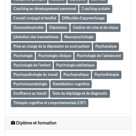
Coaching en développement personnel
Coaching scolaire
Conseil conjugal et familial
Difficultés d'apprentissage
Dysmorphophobie
Dépression
Gestion de crise et de risque
Libération des traumatismes
Neuropsychologie
Prise en charge de la dépression en post-partum
Psychanalyse
Psychologie
Psychologie clinique
Psychologie de l'adolescent
Psychologie de l'enfant
Psychologie pédiatrique
Psychopathologie du travail
Psychopratique
Psychothérapie
Psychotraumatologie
Remédiation cognitive
Souffrance au travail
Tests de dépistage et de diagnostic
Thérapie cognitive et comportementale (CBT)
Thérapie cognitive et comportementale (TCC)
Thérapie d'acceptation et d'engagement (ACT)
Diplôme et formation
Thérapie psycho-émotionnelle
Thérapie troubles anxieux