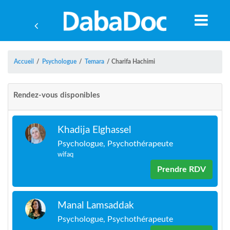
Accueil
/
Psychologue
/
Temara
/
Charifa Hachimi
Rendez-vous disponibles
Khadija Elghassel
Psychologue, Psychothérapeute
wifaq
Prendre RDV
A
Manal Lamsaddak
Psychologue, Psychothérapeute