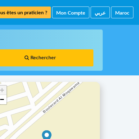
us êtes un praticien ?
Mon Compte
ﻋﺮﺑﻲ
Maroc
Rechercher
+
−