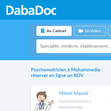
Au Cabinet
En Vidéo
Psychomotricien à Mohammedia :
réserver en ligne un RDV
Mehdi Massid
Psychomotricien à
Mohammedia