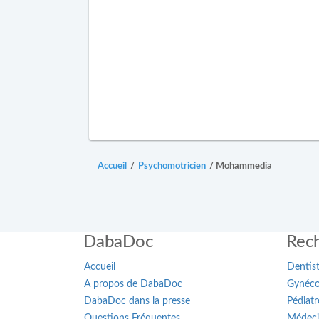
Accueil
/
Psychomotricien
/
Mohammedia
DabaDoc
Rech
Accueil
Dentis
A propos de DabaDoc
Gynéco
DabaDoc dans la presse
Pédiatr
Questions Fréquentes
Médeci