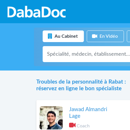
Au Cabinet
En Vidéo
Troubles de la personnalité à Rabat :
réservez en ligne le bon spécialiste
Jawad Almandri
Lage
Coach