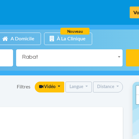
Vo
Nouveau
A Domicile
À La Clinique
Rabat
Filtres
Vidéo
Langue
Distance