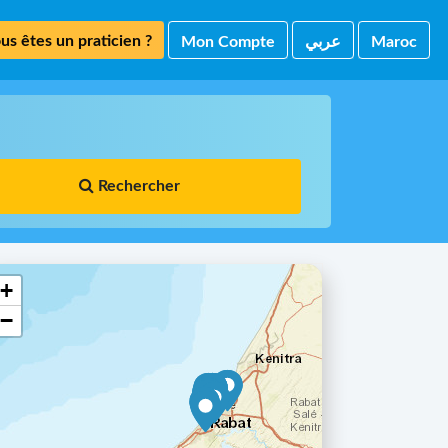
us êtes un praticien ?
Mon Compte
ﻋﺮﺑﻲ
Maroc
Rechercher
+
−