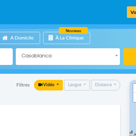
Vo
Nouveau
A Domicile
À La Clinique
Casablanca
Filtres
Vidéo
Langue
Distance