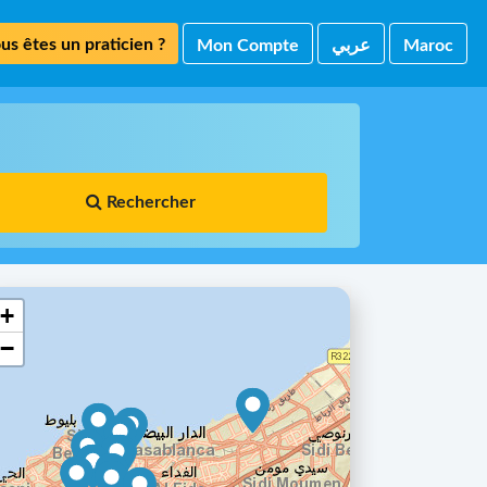
us êtes un praticien ?
Mon Compte
ﻋﺮﺑﻲ
Maroc
Rechercher
+
−