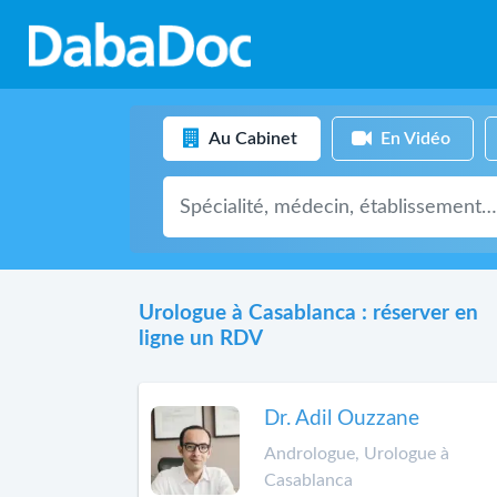
Au Cabinet
En Vidéo
Urologue à Casablanca : réserver en
ligne un RDV
Dr. Adil Ouzzane
Andrologue, Urologue à
Casablanca