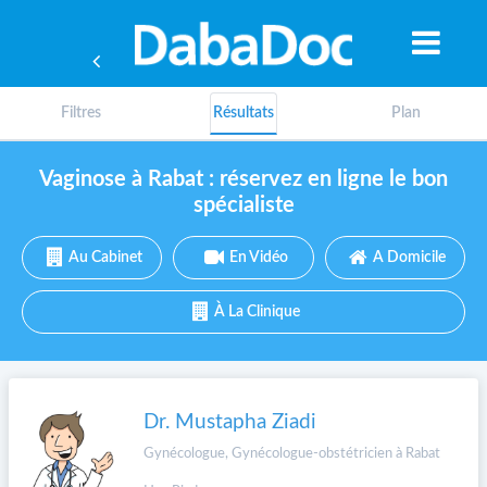
Filtres
Résultats
Plan
Vaginose à Rabat : réservez en ligne le bon
spécialiste
Au Cabinet
En Vidéo
A Domicile
À La Clinique
Dr. Mustapha Ziadi
A
Gynécologue, Gynécologue-obstétricien à Rabat