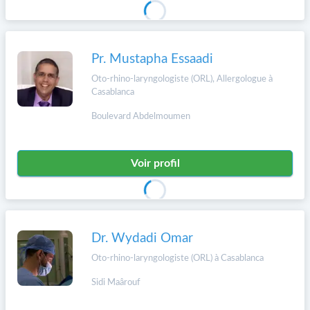
Pr. Mustapha Essaadi
Oto-rhino-laryngologiste (ORL), Allergologue à
Casablanca
Boulevard Abdelmoumen
Voir profil
Dr. Wydadi Omar
Oto-rhino-laryngologiste (ORL) à Casablanca
Sidi Maârouf