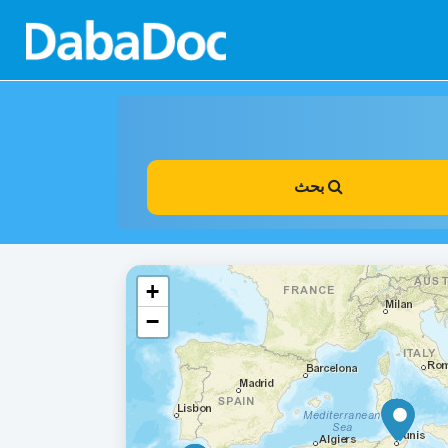
بحث
+
−