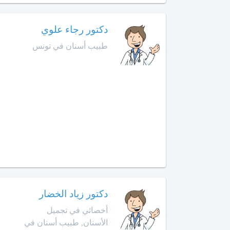
الأمراض
التشريحي
دكتور رجاء علوي
أخصائي
طبيب أسنان في تونس
في
الطب
النفسي
للمسنين
أخصائي
في
أمراض
الأنف
والأذن
والحنجرة
أخصائي
دكتور زياد الخضار
في
أمراض
أخصائي في تجميل
الجهاز
الأسنان, طبيب أسنان في