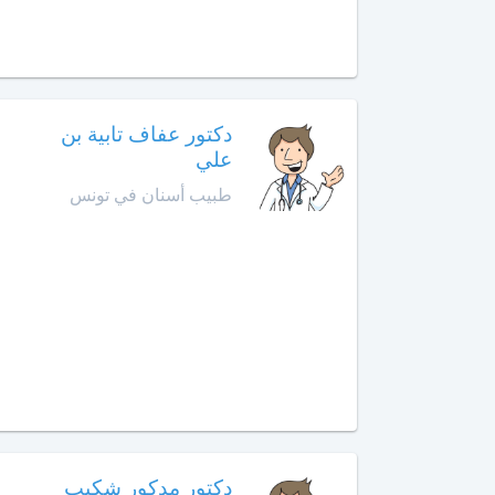
أخصائي
في
أمراض
القدم
أخصائي
دكتور عفاف تابية بن
في
علي
أمراض
طبيب أسنان في تونس
القلب
أخصائي
في
أمراض
الكبد
أخصائي
في
أمراض
الكلى
دكتور مدكور شكيب