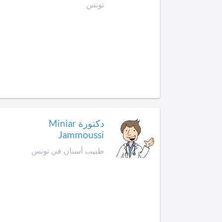
الهضمي
تونس
أخصائي
في
أمراض
الدم
أخصائي
في
أمراض
السكري
دكتورة Miniar
Jammoussi
أخصائي
في
طبيب أسنان في تونس
أمراض
الفم
وجراحة
الفك
والوجه