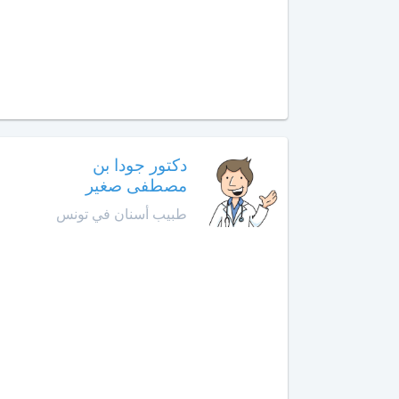
الإنعاش
والتخدير
أخصائي
طب
الأوعية
الدموية
دكتور جودا بن
أخصائي
مصطفى صغير
طب
طبيب أسنان في تونس
الطبيعة
أخصائي
علاج
جذور
الأسنان
أخصائي
علم