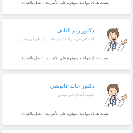
ليست هناك مواعيد متوفرة على الأنترنيت. اتصل بالعيادة.
+216
سيتم
Português
إرسال
كود
إلغاء
التأكيد
Zulu
على
تسجيل
دكتور ريم النايف
هذا
أخصائي في جراحة الفم, طبيب أسنان في تونس
الرقم
English
بالنقر
ليست هناك مواعيد متوفرة على الأنترنيت. اتصل بالعيادة.
Türk
على
"تأكيد
المواعيد"
Italiano
فأنت
دكتور خالد غانوشي
تقر
بأنك
طبيب أسنان في تونس
Amazigh
قد
قرأت
و
Afrikaans
ليست هناك مواعيد متوفرة على الأنترنيت. اتصل بالعيادة.
وافقت
على
شروط
Español