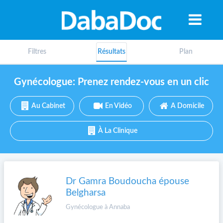
Filtres
Résultats
Plan
Gynécologue: Prenez rendez-vous en un clic
Au Cabinet
En Vidéo
A Domicile
À La Clinique
Dr Gamra Boudoucha épouse
Belgharsa
A
Gynécologue à Annaba