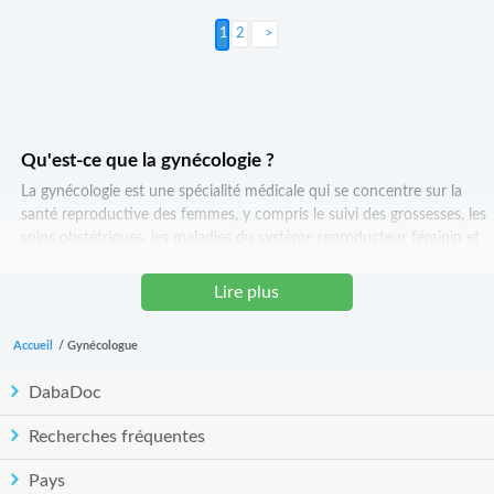
2
Suivant >
Qu'est-ce que la gynécologie ?
La gynécologie est une spécialité médicale qui se concentre sur la
santé reproductive des femmes, y compris le suivi des grossesses, les
soins obstétriques, les maladies du système reproducteur féminin et
la planification familiale.
Lire plus
Quel est le rôle d'un gynécologue ?
Les gynécologues jouent un rôle crucial dans la santé des femmes. Ils
Accueil
/
Gynécologue
effectuent des examens gynécologiques de routine, diagnostiquent et
traitent les affections gynécologiques, assurent un suivi des
DabaDoc
grossesses, effectuent des chirurgies gynécologiques et fournissent
des conseils en matière de planification familiale.
Recherches fréquentes
Comment choisir un bon gynécologue ?
Pays