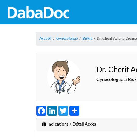
Accueil
/
Gynécologue
/
Biskra
/
Dr. Cherif Adlene Djenn
Dr. Cherif 
Gynécologue à Bisk
Facebook
LinkedIn
Twitter
Share
Indications / Détail Accès