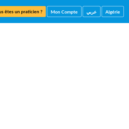
s êtes un praticien ?
Mon Compte
ﻋﺮﺑﻲ
Algérie