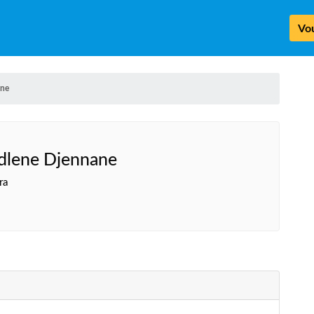
Vou
ane
Adlene Djennane
ra