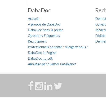
DabaDoc
Rech
Accueil
Dentis
A propos de DabaDoc
Gynéco
DabaDoc dans la presse
Médeci
Questions Fréquentes
Pédiatr
Recrutement
Dermat
Professionnels de santé : rejoignez-nous !
DabaDoc in English
DabaDoc بالعربي
Annuaire par quartier Casablanca