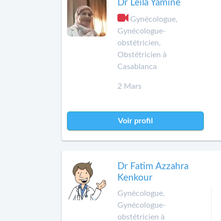
Dr Leila Yamine
Gynécologue,
Gynécologue-
obstétricien,
Obstétricien à
Casablanca
2 Mars
Voir profil
Dr Fatim Azzahra
Kenkour
Gynécologue,
Gynécologue-
obstétricien à