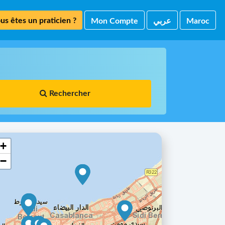
us êtes un praticien ?
Mon Compte
ﻋﺮﺑﻲ
Maroc
Rechercher
+
−