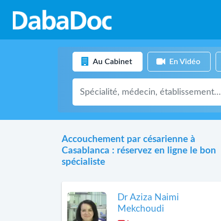
Au Cabinet
En Vidéo
Accouchement par césarienne à
Casablanca : réservez en ligne le bon
spécialiste
Dr Aziza Naimi
Mekchoudi