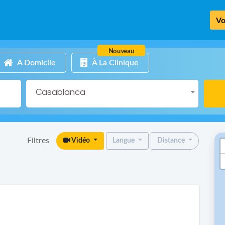
Vo
Nouveau
A Domicile
À La Clinique
Casablanca
Filtres
Vidéo
Langue
Distance