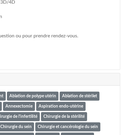
e 3D/4D
n
question ou pour prendre rendez-vous.
nt
Ablation de polype utérin
Ablation de stérilet
Annexectomie
Aspiration endo-utérine
rurgie de l'infertilité
Chirurgie de la stérilité
Chirurgie du sein
Chirurgie et cancérologie du sein