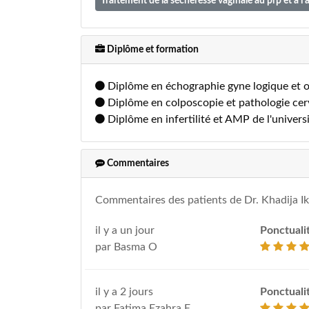
Traitement de la sécheresse vaginale au prp et à l
Diplôme et formation
Diplôme en échographie gyne logique et obs
Diplôme en colposcopie et pathologie cerv
Diplôme en infertilité et AMP de l'universi
Commentaires
Commentaires des patients de Dr. Khadija I
il y a un jour
Ponctuali
par Basma O
il y a 2 jours
Ponctuali
par Fatima Ezahra E