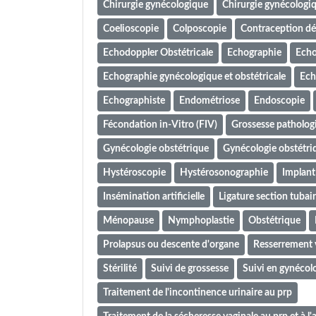
Chirurgie gynécologique
Chirurgie gynécologiq
Coelioscopie
Colposcopie
Contraception déf
Echodoppler Obstétricale
Echographie
Echo
Echographie gynécologique et obstétricale
Ech
Echographiste
Endométriose
Endoscopie
Fécondation in-Vitro (FIV)
Grossesse patholog
Gynécologie obstétrique
Gynécologie obstétri
Hystéroscopie
Hystérosonographie
Implant
Insémination artificielle
Ligature section tubai
Ménopause
Nymphoplastie
Obstétrique
Prolapsus ou descente d'organe
Resserrement v
Stérilité
Suivi de grossesse
Suivi en gynécol
Traitement de l'incontinence urinaire au prp