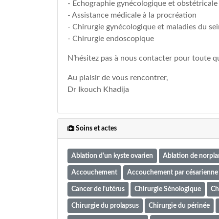
- Échographie gynécologique et obstétrical
- Assistance médicale à la procréation
- Chirurgie gynécologique et maladies du sei
- Chirurgie endoscopique
N’hésitez pas à nous contacter pour toute 
Au plaisir de vous rencontrer,
Dr Ikouch Khadija
Soins et actes
Ablation d'un kyste ovarien
Ablation de norpla
Accouchement
Accouchement par césarienne
Cancer de l'utérus
Chirurgie Sénologique
Chi
Chirurgie du prolapsus
Chirurgie du périnée