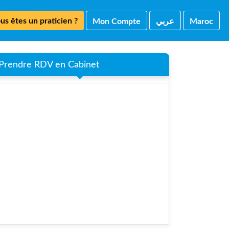
us êtes un praticien ?
Mon Compte
ﻋﺮﺑﻲ
Maroc
Prendre RDV en Cabinet