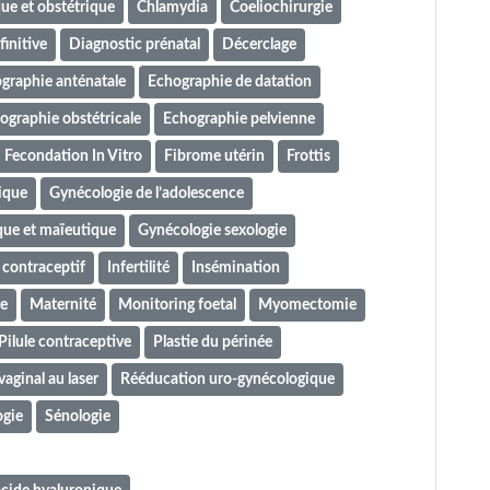
ue et obstétrique
Chlamydia
Coeliochirurgie
initive
Diagnostic prénatal
Décerclage
graphie anténatale
Echographie de datation
ographie obstétricale
Echographie pelvienne
Fecondation In Vitro
Fibrome utérin
Frottis
ique
Gynécologie de l’adolescence
que et maïeutique
Gynécologie sexologie
 contraceptif
Infertilité
Insémination
re
Maternité
Monitoring foetal
Myomectomie
Pilule contraceptive
Plastie du périnée
aginal au laser
Rééducation uro-gynécologique
ogie
Sénologie