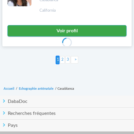
Casablanca
California
Voir profil
2
3
Suivant >
Accueil
/
Echographie anténatale
/
Casablanca
DabaDoc
Recherches fréquentes
Pays