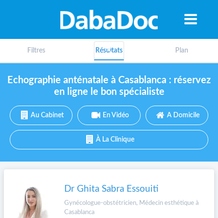
Filtres
Résultats
Plan
Echographie anténatale à Casablanca : réservez
en ligne le bon spécialiste
Au Cabinet
En Vidéo
A Domicile
À La Clinique
Dr Ghita Sabra Essouiti
A
Gynécologue-obstétricien, Médecin esthétique à
Casablanca