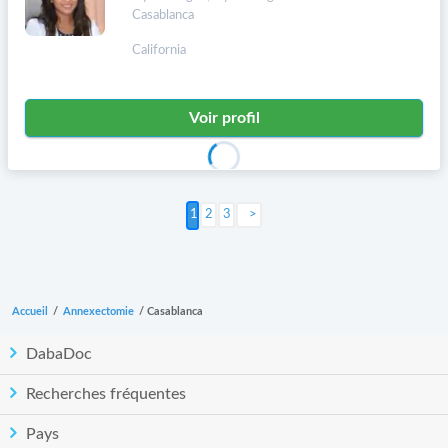
Casablanca
California
Voir profil
2
3
Suivant >
Accueil
/
Annexectomie
/
Casablanca
DabaDoc
Recherches fréquentes
Pays