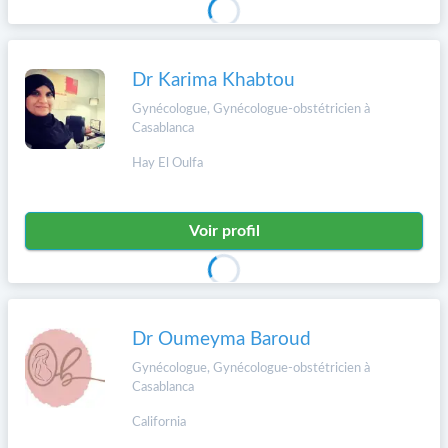
Dr Karima Khabtou
Gynécologue, Gynécologue-obstétricien à
Casablanca
Hay El Oulfa
Voir profil
Dr Oumeyma Baroud
Gynécologue, Gynécologue-obstétricien à
Casablanca
California