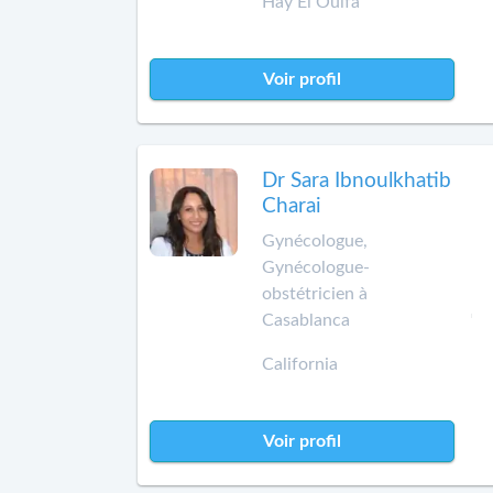
Hay El Oulfa
Voir profil
Dr Sara Ibnoulkhatib
Charai
Gynécologue,
Gynécologue-
obstétricien à
Casablanca
California
Voir profil