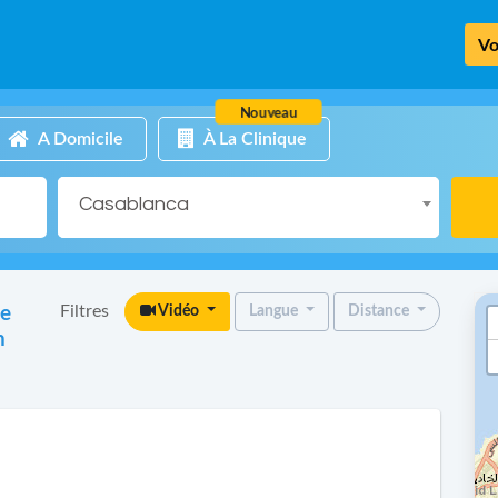
Vo
Nouveau
A Domicile
À La Clinique
Casablanca
Filtres
ue
Vidéo
Langue
Distance
n