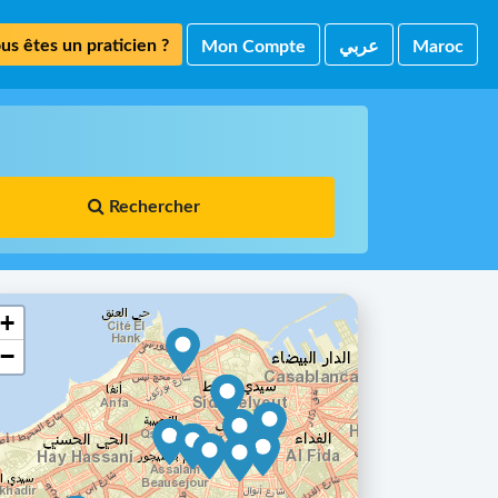
us êtes un praticien ?
Mon Compte
ﻋﺮﺑﻲ
Maroc
Rechercher
+
−