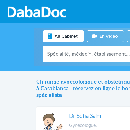
Au Cabinet
En Vidéo
Chirurgie gynécologique et obstétriq
à Casablanca : réservez en ligne le bo
spécialiste
Dr Sofia Salmi
Gynécologue,