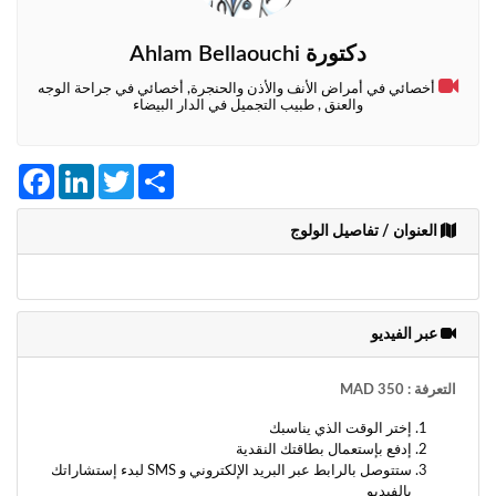
وأحكام
الاستخدام
،
دكتورة Ahlam Bellaouchi
بما
أخصائي في أمراض الأنف والأذن والحنجرة, أخصائي في جراحة الوجه
في
والعنق , طبيب التجميل في الدار البيضاء
ذلك
الفقرة
الخاصة
Facebook
LinkedIn
Twitter
Share
بحماية
المعلومات
الشخصية.
العنوان / تفاصيل الولوج
عبر الفيديو
التعرفة : 350 MAD
إختر الوقت الذي يناسبك
إدفع بإستعمال بطاقتك النقدية
ستتوصل بالرابط عبر البريد الإلكتروني و SMS لبدء إستشاراتك
بالفيديو