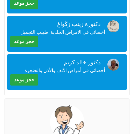
حجز موعد
+212
سيتم
إرسال
كود
دكتورة زينب زڭواغ
التأكيد
على
أخصائي في الامراض الجلدية, طبيب التجميل
هذا
الرقم
حجز موعد
بالنقر
دكتور خالد كريم
على
"تأكيد
أخصائي في أمراض الأنف والأذن والحنجرة
المواعيد"
حجز موعد
فأنت
تقر
بأنك
قد
قرأت
و
وافقت
على
شروط