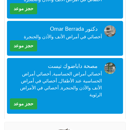
+212
سيتم
حجز موعد
إرسال
كود
التأكيد
دكتور Omar Berrada
على
هذا
أخصائي في أمراض الأنف والأذن والحنجرة
الرقم
حجز موعد
بالنقر
على
مصحة داباضوك تيست
"تأكيد
المواعيد"
أخصائي أمراض الحساسية, أخصائي أمراض
فأنت
الحساسية عند الأطفال, أخصائي في أمراض
تقر
الأنف والأذن والحنجرة, أخصائي في الأمراض
بأنك
الرئوية
قد
قرأت
حجز موعد
و
وافقت
على
شروط