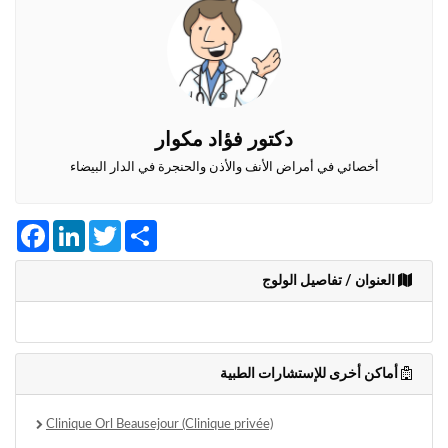
وأحكام
الاستخدام
،
بما
في
ذلك
الفقرة
دكتور فؤاد مكوار
الخاصة
بحماية
أخصائي في أمراض الأنف والأذن والحنجرة في الدار البيضاء
المعلومات
الشخصية.
Facebook
LinkedIn
Twitter
Share
العنوان / تفاصيل الولوج
أماكن أخرى للإستشارات الطبية
Clinique Orl Beausejour (Clinique privée)