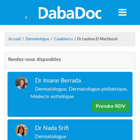
Accueil
/
Dermatologue
/
Casablanca
/
Dr Loubna El Machbouh
Rendez-vous disponibles
Dr Imane Berrada
Dermatologue, Dermatologue pédiatrique,
Médecin esthétique
Prendre RDV
A
Dr Nada Srifi
Dermatologue