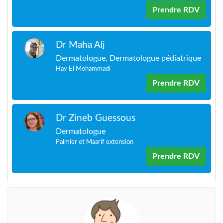
Prendre RDV
Dr Maha Alj
Dermatologue, Dermatologue pédiatrique
Hay El Mohammadi
Prendre RDV
Dr Zineb Guessous
Dermatologue
Palmier et Maarif extension
Prendre RDV