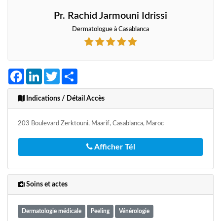
Pr. Rachid Jarmouni Idrissi
Dermatologue à Casablanca
Facebook
LinkedIn
Twitter
Share
Indications / Détail Accès
203 Boulevard Zerktouni, Maarif, Casablanca, Maroc
Afficher Tél
Soins et actes
Dermatologie médicale
Peeling
Vénérologie