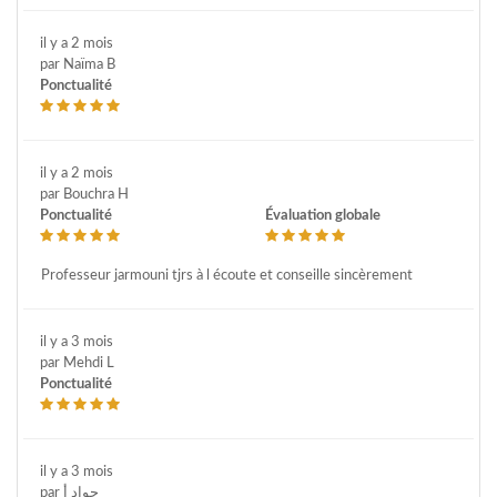
il y a 2 mois
par Naïma B
Ponctualité
il y a 2 mois
par Bouchra H
Ponctualité
Évaluation globale
Professeur jarmouni tjrs à l écoute et conseille sincèrement
il y a 3 mois
par Mehdi L
Ponctualité
il y a 3 mois
par جواد أ