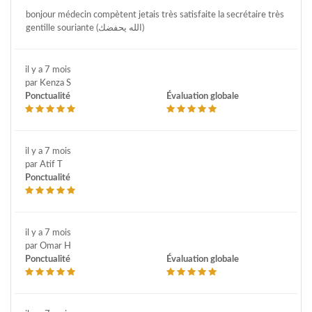
bonjour médecin compètent jetais très satisfaite la secrétaire très
gentille souriante (الله يحفضك)
il y a 7 mois
par Kenza S
Ponctualité
Évaluation globale
il y a 7 mois
par Atif T
Ponctualité
il y a 7 mois
par Omar H
Ponctualité
Évaluation globale