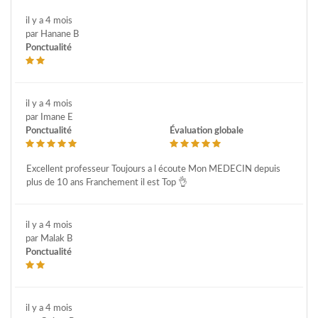
il y a 4 mois
par Hanane B
Ponctualité
il y a 4 mois
par Imane E
Ponctualité
Évaluation globale
Excellent professeur Toujours a l écoute Mon MEDECIN depuis
plus de 10 ans Franchement il est Top 👌
il y a 4 mois
par Malak B
Ponctualité
il y a 4 mois