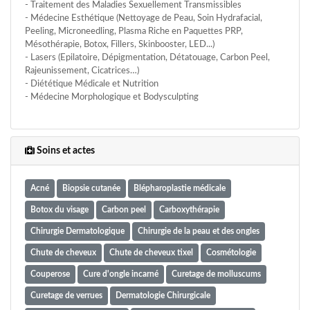
- Traitement des Maladies Sexuellement Transmissibles
- Médecine Esthétique (Nettoyage de Peau, Soin Hydrafacial,
Peeling, Microneedling, Plasma Riche en Paquettes PRP,
Mésothérapie, Botox, Fillers, Skinbooster, LED...)
- Lasers (Epilatoire, Dépigmentation, Détatouage, Carbon Peel,
Rajeunissement, Cicatrices…)
- Diététique Médicale et Nutrition
- Médecine Morphologique et Bodysculpting
Soins et actes
Acné
Biopsie cutanée
Blépharoplastie médicale
Botox du visage
Carbon peel
Carboxythérapie
Chirurgie Dermatologique
Chirurgie de la peau et des ongles
Chute de cheveux
Chute de cheveux tixel
Cosmétologie
Couperose
Cure d'ongle incarné
Curetage de molluscums
Curetage de verrues
Dermatologie Chirurgicale