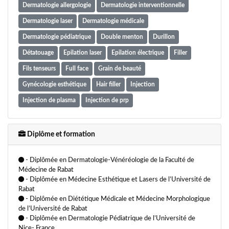
Dermatologie allergologie
Dermatologie interventionnelle
Dermatologie laser
Dermatologie médicale
Dermatologie pédiatrique
Double menton
Durillon
Détatouage
Epilation laser
Epilation électrique
Filler
Fils tenseurs
Full face
Grain de beauté
Gynécologie esthétique
Hair filler
Injection
Injection de plasma
Injection de prp
Injection toxine botulinique
Injections de comblement
Injections de toxine
Laser Dermatologique
Laser co2
Diplôme et formation
Laser lipolyse
Laser relissage
Laser vaginal
Laser vasculaire
- Diplômée en Dermatologie-Vénéréologie de la Faculté de
Laser xanthélasma
Lasers Cutanés
Lasers Épilatoires
Médecine de Rabat
- Diplômée en Médecine Esthétique et Lasers de l’Université de
Lipocavitation
Lumino thérapie
Lèvre russe
Microneedling
Rabat
Médecine esthétique
Médecine morphologique
Mésothérapie
- Diplômée en Diététique Médicale et Médecine Morphologique
de l’Université de Rabat
Nettoyage de peau
Nettoyage dermatologique
- Diplômée en Dermatologie Pédiatrique de l’Université de
Paupières tombantes
Peeling
Petite chirurgie de la peau
Nice- France