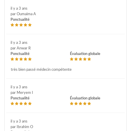
il y a 3 ans
par Oumaima A
Ponctualité
il y a 3 ans
par Anwar R
Ponctualité
Évaluation globale
très bien passé médecin compétente
il y a 3 ans
par Meryem I
Ponctualité
Évaluation globale
il y a 3 ans
par Ibrahim O