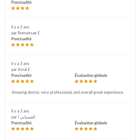
Ponctualité
il y a 3 ans
par Romaissae E
Ponctualité
il y a 3 ans
par Amal E
Ponctualité
Évaluation globale
Amazing doctor, very professional, and overall great experience.
il y a 3 ans
par العيساتي ا
Ponctualité
Évaluation globale