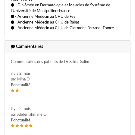
- Diplômée en Dermatologie et Maladies de Système de
Plasma riche en plaquette
Radiofréquence
l’Université de Montpellier- France
- Ancienne Médecin au CHU de Fès
Rajeunissement du visage
Resserrement vaginal au laser
- Ancienne Médecin au CHU de Rabat
Soin hydrafacial
Soins du visage
Toxine botulique
- Ancienne Médecin au CHU de Clermont-Ferrand- France
Traitement au laser - mycose des ongles
Traitement cicatrices d'acné
Traitement de la rosacée au laser
Commentaires
Traitement des cicatrices
Traitement des télangiectasies
Commentaires des patients de Dr Salma Salim
Traitement des verrues
Traitement du mélasma
il y a 2 mois
Traitement par injection d'acide hyaluronique
par Mina O
Traitement par sang autologue
Vergetures
Verrue
Ponctualité
Vénérologie
Électrocoagulation verrue
il y a 2 mois
par Abderrahmane O
Ponctualité