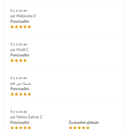
il y a un an
par Mahjouba D
Ponctualité
il y a un an
par Khalil C
Ponctualité
il y a un an
par شيماء ص
Ponctualité
il y a un an
par Fatima Zahrae Z
Ponctualité
Évaluation globale