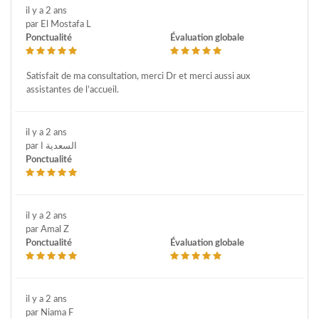
il y a 2 ans
par El Mostafa L
Ponctualité
Évaluation globale
Satisfait de ma consultation, merci Dr et merci aussi aux
assistantes de l’accueil.
il y a 2 ans
par السعدية ا
Ponctualité
il y a 2 ans
par Amal Z
Ponctualité
Évaluation globale
il y a 2 ans
par Niama F