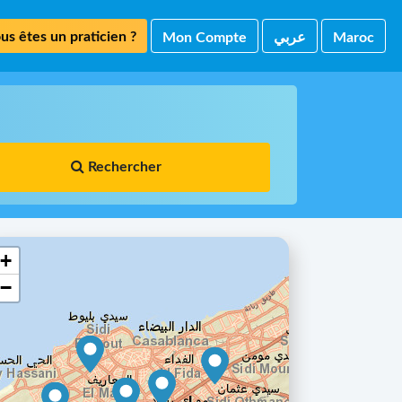
us êtes un praticien ?
Mon Compte
ﻋﺮﺑﻲ
Maroc
Rechercher
+
−