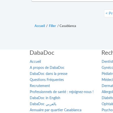
< P
Accueil
/
Filler
/
Casablanca
DabaDoc
Rech
Accueil
Dentis
A propos de DabaDoc
Gynéco
DabaDoc dans la presse
Pédiatr
Questions Fréquentes
Médeci
Recrutement
Dermat
Professionnels de santé : rejoignez-nous !
Allergo
DabaDoc in English
Diabét
DabaDoc بالعربي
Ophtal
Annuaire par quartier Casablanca
Psycho