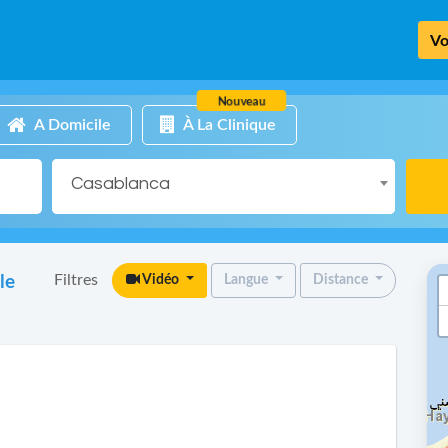
Vo
Nouveau
A Domicile
À La Clinique
Casablanca
Filtres
le
Vidéo
Langue
Distance