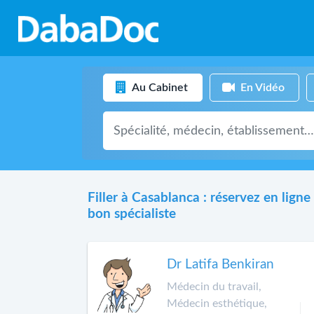
Au Cabinet
En Vidéo
Filler à Casablanca : réservez en ligne 
bon spécialiste
Dr Latifa Benkiran
Médecin du travail,
Médecin esthétique,