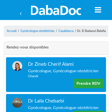
Accueil
/
Gynécologue-obstétricien
/
Casablanca
/
Dr. El Badaoui Belafia
Rendez-vous disponibles
Dr Zineb Cherif Alami
Gynécologue, Gynécologue-obstétricien
Ghandi
Prendre RDV
A
Dr Laila Chebarbi
Gynécologue, Gynécologue-obstétricien