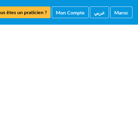
us êtes un praticien ?
Mon Compte
ﻋﺮﺑﻲ
Maroc