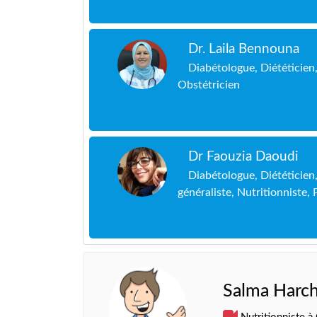
Dr. Laila Bennouna
Diabétologue, Diététicien
Obstétricien
Dr Faouzia Daoudi
Diabétologue, Diététicie
généraliste, Nutritionniste
Salma Harch