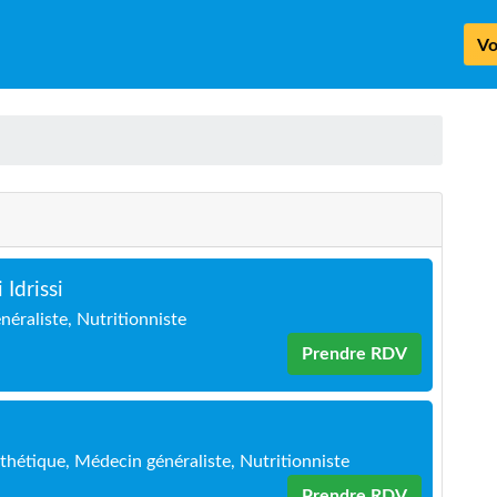
Vo
Idrissi
éraliste, Nutritionniste
Prendre RDV
hétique, Médecin généraliste, Nutritionniste
Prendre RDV