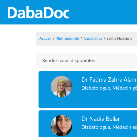
Accueil
/
Nutritionniste
/
Casablanca
/
Salma Harchich
Rendez-vous disponibles
Dr Fatima Zahra Alami 
Diabétologue, Médecin gén
Dr Nadia Bellar
Diabétologue, Médecin est