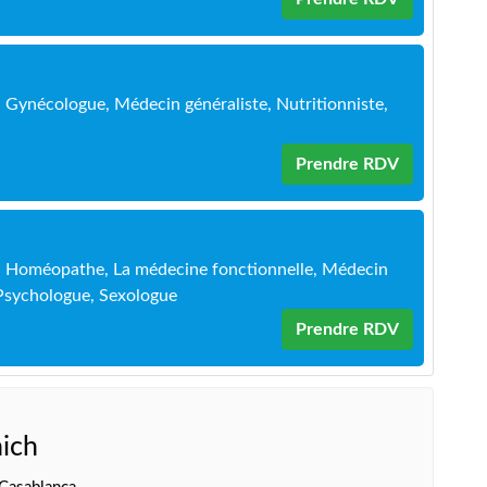
, Gynécologue, Médecin généraliste, Nutritionniste,
Prendre RDV
n, Homéopathe, La médecine fonctionnelle, Médecin
, Psychologue, Sexologue
Prendre RDV
ich