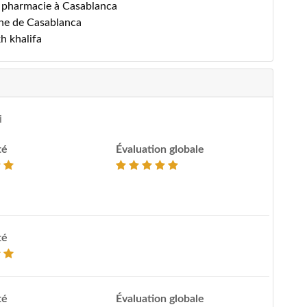
e pharmacie à Casablanca
he de Casablanca
kh khalifa
i
té
Évaluation globale
té
té
Évaluation globale