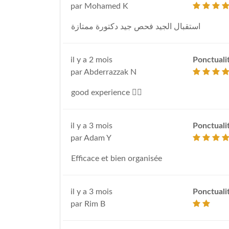
par Mohamed K
استقبال الجيد فحص جيد دكتورة ممتازة
il y a 2 mois
Ponctuali
par Abderrazzak N
good experience 👍🏻
il y a 3 mois
Ponctuali
par Adam Y
Efficace et bien organisée
il y a 3 mois
Ponctuali
par Rim B