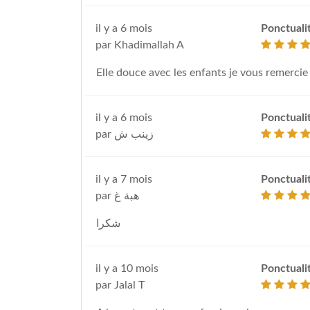
il y a 6 mois
Ponctuali
par Khadimallah A
Elle douce avec les enfants je vous remercie
il y a 6 mois
Ponctuali
par زينب ش
il y a 7 mois
Ponctuali
par هبة غ
شكرا
il y a 10 mois
Ponctuali
par Jalal T