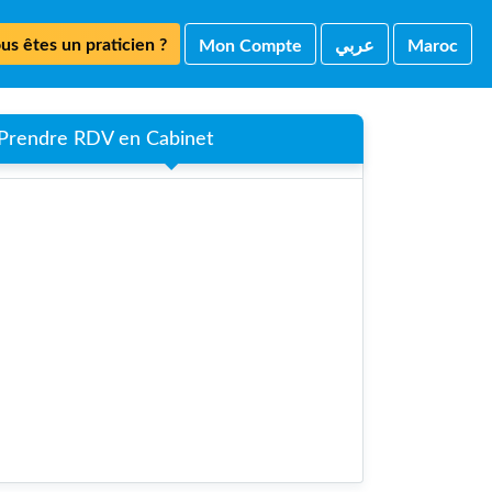
us êtes un praticien ?
Mon Compte
ﻋﺮﺑﻲ
Maroc
Prendre RDV en Cabinet