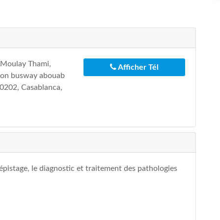
 Moulay Thami,
Afficher Tél
ation busway abouab
 20202, Casablanca,
épistage, le diagnostic et traitement des pathologies