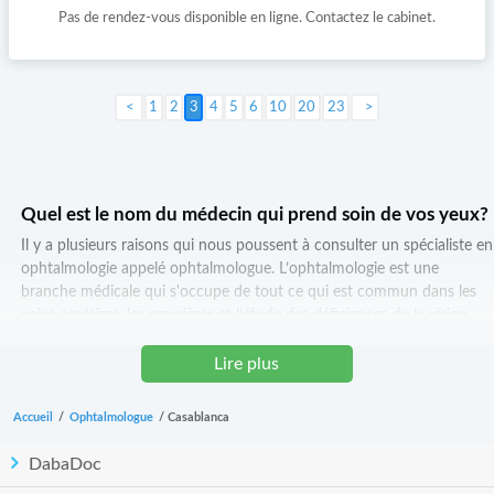
Pas de rendez-vous disponible en ligne. Contactez le cabinet.
1
2
3
4
5
6
10
20
23
Suivant >
Quel est le nom du médecin qui prend soin de vos yeux?
Il y a plusieurs raisons qui nous poussent à consulter un spécialiste en
ophtalmologie appelé ophtalmologue. L’ophtalmologie est une
branche médicale qui s'occupe de tout ce qui est commun dans les
voies oculaires, les paupières et l’étude des déficiences de la vision
colorée « dyschromatopsies », ainsi que le traitement des maladies ou
affections de l’œil et la correction des défauts de la vision.
Lire plus
Quelle est la différence entre un ophtalmologiste et un
Accueil
/
Ophtalmologue
/
Casablanca
ophtalmologue?
Il n'y a pas de différence entre un ophtalmologiste et un
DabaDoc
ophtalmologue. Les deux termes sont synonymes et désignent un