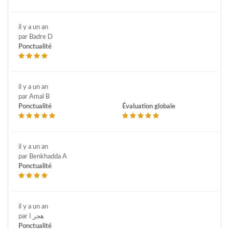
il y a un an
par Badre D
Ponctualité
il y a un an
par Amal B
Ponctualité
Évaluation globale
il y a un an
par Benkhadda A
Ponctualité
il y a un an
par هجر ا
Ponctualité