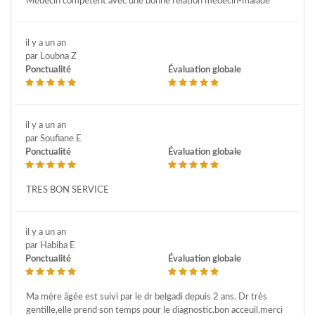
Médecin compétent avec une bonne relation médecin-malade
il y a un an
par Loubna Z
Ponctualité
Évaluation globale
il y a un an
par Soufiane E
Ponctualité
Évaluation globale
TRES BON SERVICE
il y a un an
par Habiba E
Ponctualité
Évaluation globale
Ma mère âgée est suivi par le dr belgadi depuis 2 ans. Dr très
gentille,elle prend son temps pour le diagnostic.bon acceuil.merci