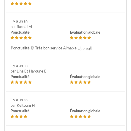
il y a un an
par Rachid M
Ponctualité
Évaluation globale
Ponctualité 👌 Très bon service Aimable اللهم بارك
il y a un an
par Lina Et Haroune E
Ponctualité
Évaluation globale
il y a un an
par Keltoum H
Ponctualité
Évaluation globale