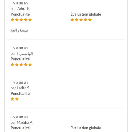
il y a un an
par Zahra B
Ponctualité
Évaluation globale
طبيبة رائعة
il y a un an
par الهاشمي ا
Ponctualité
il y a un an
par Latifa S
Ponctualité
il y a un an
par Madiha A
Ponctualité
Évaluation globale