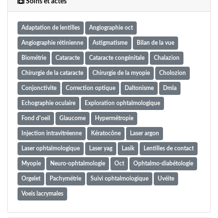
Soins et actes
Adaptation de lentilles
Angiographie oct
Angiographie rétinienne
Astigmatisme
Bilan de la vue
Biométrie
Cataracte
Cataracte congénitale
Chalazion
Chirurgie de la cataracte
Chirurgie de la myopie
Cholozion
Conjonctivite
Correction optique
Daltonisme
Dmla
Echographie oculaire
Exploration ophtalmologique
Fond d'oeil
Glaucome
Hypermétropie
Injection intravitréenne
Kératocône
Laser argon
Laser ophtalmologique
Laser yag
Lasik
Lentilles de contact
Myopie
Neuro-ophtalmologie
Oct
Ophtalmo-diabétologie
Orgelet
Pachymétrie
Suivi ophtalmologique
Uvéite
Voeis lacrymales