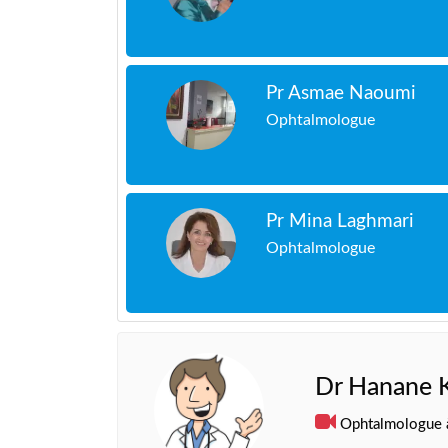
Pr Asmae Naoumi
Ophtalmologue
Pr Mina Laghmari
Ophtalmologue
Dr Hanane K
Ophtalmologue 