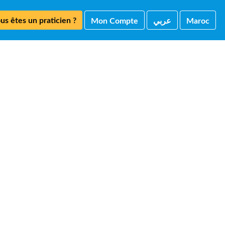
us êtes un praticien ?
Mon Compte
ﻋﺮﺑﻲ
Maroc