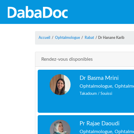
Accueil
/
Ophtalmologue
/
Rabat
/
Dr Hanane Karib
Rendez-vous disponibles
Dr Basma Mrini
Ophtalmologue, Ophtalmo
Takadoum / Souissi
Pr Rajae Daoudi
Ophtalmologue, Ophtalmo