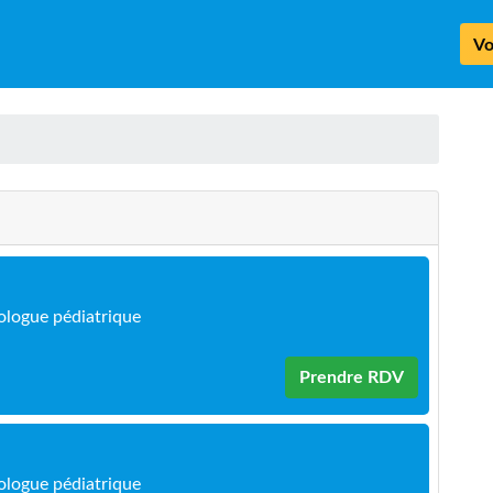
Vo
logue pédiatrique
Prendre RDV
logue pédiatrique