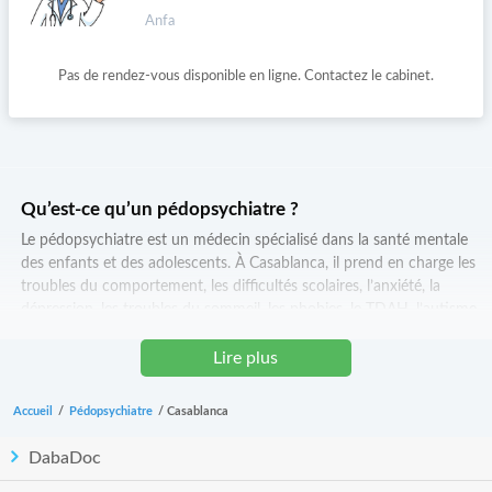
Anfa
Pas de rendez-vous disponible en ligne. Contactez le cabinet.
Qu’est-ce qu’un pédopsychiatre ?
Le pédopsychiatre est un médecin spécialisé dans la santé mentale
des enfants et des adolescents. À Casablanca, il prend en charge les
troubles du comportement, les difficultés scolaires, l’anxiété, la
dépression, les troubles du sommeil, les phobies, le TDAH, l’autisme
ou les traumatismes psychologiques. Il évalue le développement
psychique et émotionnel des jeunes patients et propose un suivi
Lire plus
adapté à chaque âge et situation.
Accueil
/
Pédopsychiatre
/
Casablanca
Quand consulter un pédopsychiatre à Casablanca ?
Il est recommandé de consulter un pédopsychiatre dès que l’enfant
DabaDoc
ou l’adolescent présente des troubles persistants du comportement,