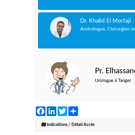
Dr. Khalid El Mortaji
Andrologue, Chirurgien o
Pr. Elhassa
Urologue à Tanger
Facebook
LinkedIn
Twitter
Share
Indications / Détail Accès