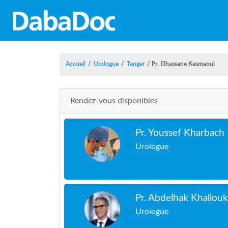
Accueil
/
Urologue
/
Tanger
/
Pr. Elhassane Kasmaoui
Rendez-vous disponibles
Pr. Youssef Kharbach
Urologue
Pr. Abdelhak Khallou
Urologue