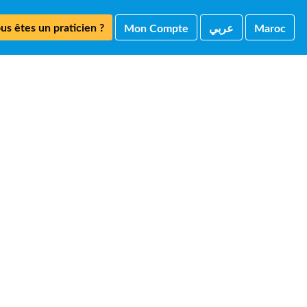
us êtes un praticien ?
Mon Compte
ﻋﺮﺑﻲ
Maroc