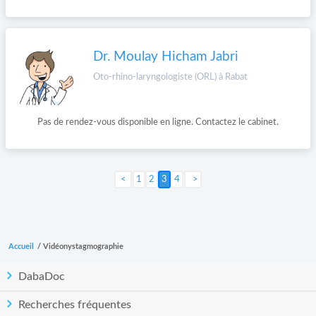
Dr. Moulay Hicham Jabri
Oto-rhino-laryngologiste (ORL) à Rabat
Pas de rendez-vous disponible en ligne. Contactez le cabinet.
1
2
3
4
Suivant >
Accueil
/
Vidéonystagmographie
DabaDoc
Recherches fréquentes