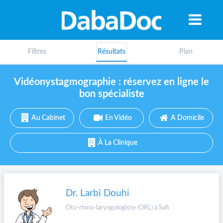
Filtres
Résultats
Plan
Vidéonystagmographie : réservez en ligne le
bon spécialiste
Au Cabinet
En Vidéo
A Domicile
À La Clinique
Dr. Larbi Douhi
A
Oto-rhino-laryngologiste (ORL) à Safi