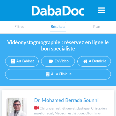
Filtres
Résultats
Plan
Vidéonystagmographie : réservez en ligne le
bon spécialiste
Au Cabinet
En Vidéo
A Domicile
À La Clinique
Dr. Mohamed Berrada Sounni
A
Chirurgien esthétique et plastique, Chirurgien
maxillo-facial, Médecin esthétique, Oto-rhino-