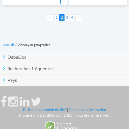
1
2
3
4
Suivant >
Accueil
/
Vidéonystagmographie
DabaDoc
Recherches fréquentes
Pays
Politique de confidentialité
|
Conditions d'utilisation
© Copyright DabaDoc.com 2026 - Tous droits réservés..