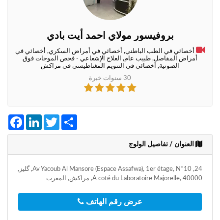
+212
سيتم
إرسال
كود
بروفيسور مولاي احمد أيت بادي
التأكيد
على
أخصائي في الطب الباطني, أخصائي في أمراض السكري, أخصائي في
هذا
أمراض المفاصل, طبيب عام, العلاج الإشعاعي - فحص الموجات فوق
الصوتية, أخصائي في التنويم المغناطيسي في مراكش
الرقم
30 سنوات خبرة
بالنقر
على
"تأكيد
Facebook
LinkedIn
Twitter
Share
المواعيد"
فأنت
تقر
العنوان / تفاصيل الولوج
بأنك
قد
24, Av Yacoub Al Mansore (Espace Assafwa), 1er étage, N*10, گليز,
قرأت
A coté du Laboratoire Majorelle, 40000, مراكش, المغرب
و
وافقت
عرض رقم الهاتف
على
شروط