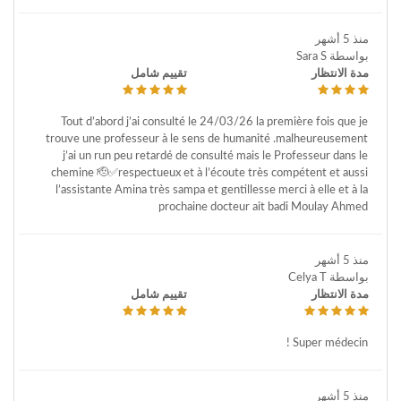
منذ 5 أشهر
بواسطة Sara S
مدة الانتظار
تقييم شامل
Tout d’abord j’ai consulté le 24/03/26 la première fois que je
trouve une professeur à le sens de humanité .malheureusement
j’ai un run peu retardé de consulté mais le Professeur dans le
chemine 🫡✅respectueux et à l’écoute très compétent et aussi
l’assistante Amina très sampa et gentillesse merci à elle et à la
prochaine docteur ait badi Moulay Ahmed
منذ 5 أشهر
بواسطة Celya T
مدة الانتظار
تقييم شامل
Super médecin !
منذ 5 أشهر