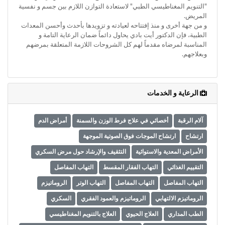
"التنويم المغناطيسي الطبي" لاستعادة التوازن اللازم بين جسم و نفسية
المريض.
و من جهة أخرى و منذ إفتتاحه لعيادته و تزويدها بأحدث وأحسن المعدات
الطبية، فإن الدكتور أيت بادي يحاول دائماً ضمان الرعاية التامة و
المناسبة لمرضاه مقدماً لهم كل الشروحات اللازمة المتعلقة بمرضهم
وبعلاجهم.
الرعاية و الخدمات
آلام الرقبة
أخصائي في علاج فرط الوزن والسمنة
أمراض الدم
ارتشاح
ارتشاح الموجات فوق الصوتية الموجهة
الأمراض المعدية والاستوائية
التثقيف والإرشاد حول مرض السكري
التقييم الغذائي
التهاب الفقار المقسط
التهاب المفاصل
التهاب المفاصل
التهاب المفاصل
التهاب الوتر
الروماتيزم
الروماتيزم الالتهابي
الروماتيزم والعمود الفقري
السكري
الطب المداري
العلاج الحيوي
العلاج بالتنويم المغناطيسي