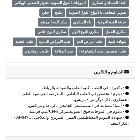
الغدد الصماء والسكري
الموجات الفوق الصوتية للجهاز العضلي الهيكلي
تصوير المفاصل بالأمواج الفوق الصوتية
تلقيح
حقن
خزعة الغدة الدرقية
داء السكري
سكر الدم المرتفع
سكري الحمل
سكري النوع الأول
سكري النوع الثاني
شهادة طبية
طب أمراض الدم
طب الأمراض النادرة
طب التغذية
طب المسنين (طب الشيخوخة)
طب المناعة
طبيب روماتيزم
عرق النسا
فرفرية نقص الصفيحات المناعية(pti)
متلازمة النفق الرسغي
مرض المناعة الذاتية
هشاشة العظام
الدبلوم و التكوين
- دكتوراه في الطب : كلية الطب والصيدلة بالرباط.
- دبلوم التخصص في الطب الباطني : المدرسة الفرنسية للطب
العسكري : ڤال دوگراس - باريس.
- أستاذ مساعد في المستشفى الجامعي بالرباط و مراكش.
- دبلوم في الموجات فوق الصوتية:مركز CFFE/نيم, فرنسا.
- شهادة التنويم المغناطيسي الطبي السريري والعلاجي : AMHYC -
الدار البيضاء.