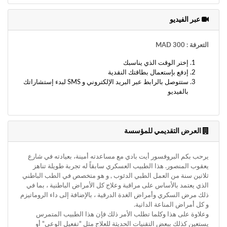
وأحكام
الاستخدام
عبر الفيديو
،
بما
في
التعرفة : 300 MAD
ذلك
الفقرة
إختر الوقت الذي يناسبك
الخاصة
إدفع بإستعمال بطاقتك النقدية
بحماية
ستتوصل بالرابط عبر البريد الإلكتروني و SMS لبدء إستشاراتك
بالفيديو
المعلومات
الشخصية.
العرض التقديمي للمؤسسة
يرحب بكم البروفسور أيت بادي مع مساعدته أمينة، بعيادته في شارع
يعقوب المنصور. هذا الطبيب العسكري سابقاً له تجربة طويلة تناهز
ثلاتين سنة من العمل الطبي الدئوب , و هو متخصص في الطب الباطني
الذي يعتمد بالأساس على مراقبة وعلاج كل الأمراض الباطنية ، بما في
ذلك مرض السكري وأمراض الغدة الدرقية ، بالإضافة إلى داء الروماتيزم
و كل أمراض المناعة الداتية.
وعلاوة على هذا وكلما تطلب الأمر ذلك فإن هذا الطبيب المتمرس
يستعين كذلك ببعض التقنيات الحديثة للعلاج مثل "تفعيل الوعي" أو