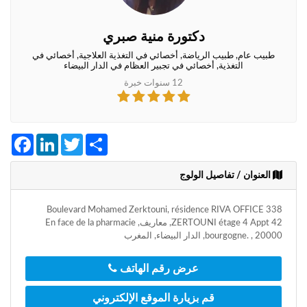
+212
سيتم
إرسال
دكتورة منية صبري
كود
التأكيد
طبيب عام, طبيب الرياضة, أخصائي في التغذية العلاجية, أخصائي في
التغذية, أخصائي في تجبير العظام في الدار البيضاء
على
هذا
12 سنوات خبرة
الرقم
بالنقر
Facebook
LinkedIn
Twitter
Share
على
"تأكيد
المواعيد"
العنوان / تفاصيل الولوج
فأنت
تقر
338 Boulevard Mohamed Zerktouni, résidence RIVA OFFICE
بأنك
ZERTOUNI étage 4 Appt 42, معاريف, En face de la pharmacie
قد
bourgogne. , 20000, الدار البيضاء, المغرب
قرأت
و
وافقت
عرض رقم الهاتف
على
شروط
قم بزيارة الموقع الإلكتروني