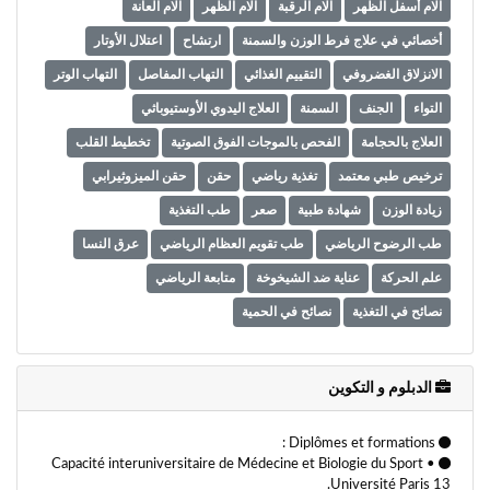
آلام أسفل الظهر
آلام الرقبة
آلام الظهر
آلام العانة
أخصائي في علاج فرط الوزن والسمنة
ارتشاح
اعتلال الأوتار
الانزلاق الغضروفي
التقييم الغذائي
التهاب المفاصل
التهاب الوتر
التواء
الجنف
السمنة
العلاج اليدوي الأوستيوباثي
العلاج بالحجامة
الفحص بالموجات الفوق الصوتية
تخطيط القلب
ترخيص طبي معتمد
تغذية رياضي
حقن
حقن الميزوثيرابي
زيادة الوزن
شهادة طبية
صعر
طب التغذية
طب الرضوح الرياضي
طب تقويم العظام الرياضي
عرق النسا
علم الحركة
عناية ضد الشيخوخة
متابعة الرياضي
نصائح في التغذية
نصائح في الحمية
الدبلوم و التكوين
Diplômes et formations :
• Capacité interuniversitaire de Médecine et Biologie du Sport
.Université Paris 13