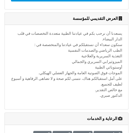
وأحكام
الاستخدام
،
بما
العرض التقديمي للمؤسسة
في
ذلك
يسعدنا أن نرحب بكم في عيادتنا الطبية متعددة التخصصات في قلب
الفقرة
الدار البيضاء.
الخاصة
سنكون سعداء أن نستقبلكم في عيادتنا والمتخصصة في :
بحماية
الطب الرياضي والصدمات النفسية
المعلومات
التغذية السريرية والعلاجية
الشخصية.
الميزوثيرابي السريري والجمالي
أوستوباثي الطبية
الموجات فوق الصوتية العامة والجهاز العضلي الهيكلي.
على أمل استقبالكم هناك، نتمنى لكم صحة و لا تضاهى الرفاهية و أسبوع
لطيف للجميع.
مع خالص التقدير.
الدكتور صبري.
الرعاية و الخدمات